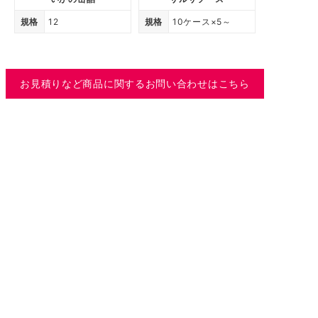
規格
12
規格
10ケース×5～
お見積りなど商品に関するお問い合わせはこちら
株式会社トーレイ
〒179-0071 東京都練馬区旭町3-13-13
TEL:03-3975-7181
FAX:03-3975-7182
MENU
HOME
会社概要
取扱い商品
採用情報