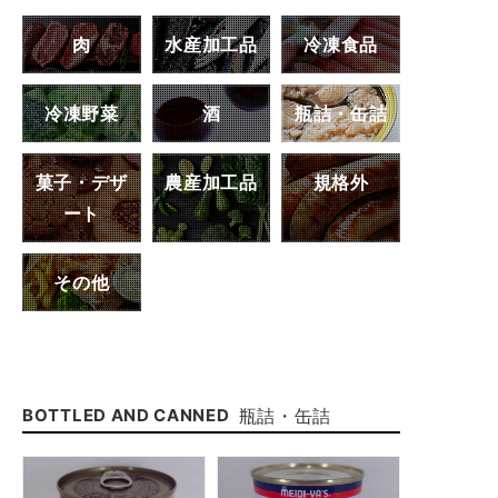
肉
水産加工品
冷凍食品
冷凍野菜
酒
瓶詰・缶詰
菓子・デザ
農産加工品
規格外
ート
その他
瓶詰・缶詰
BOTTLED AND CANNED