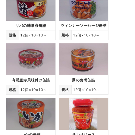
サバの味噌煮缶詰
ウィンナーソーセージ缶詰
規格
12個×10×10～
規格
12個×10×10～
有明産赤貝味付け缶詰
豚の角煮缶詰
規格
12個×10×10～
規格
12個×10×10～
いかの缶詰
サルサソース