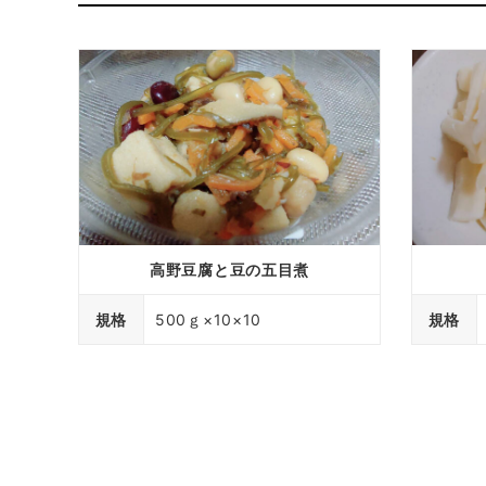
高野豆腐と豆の五目煮
規格
500ｇ×10×10
規格