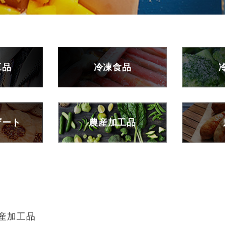
工品
冷凍食品
ザート
農産加工品
産加工品