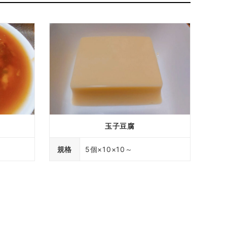
玉子豆腐
規格
5個×10×10～